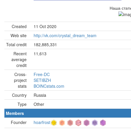
Наша стати
Created
11 Oct 2020
Web site
http://vk.com/crystal_dream_team
Total credit
182,885,331
Recent
11,613
average
credit
Cross-
Free-DC
project
SETIBZH
stats
BOINCstats.com
Country
Russia
Type
Other
Members
Founder
hoarfrost