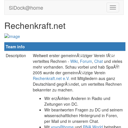
SiDock@home
Rechenkraft.net
Team info
Description
Weltweit erster gemeinnÃ¼tziger Verein fÃ¼r
verteiltes Rechnen -
Wiki
,
Forum
,
Chat
und vieles
mehr vorhanden. Schau vorbei und hab SpaÃŸ!
2005 wurde der gemeinnÃ¼tzige Verein
Rechenkraft.net e.V.
mit Mitgliedern aus ganz
Deutschland gegrÃ¼ndet, um verteiltes Rechnen
bekannter zu machen.
Wir erzÃ¤hlen Anderen in Radio und
Zeitungen von DC.
Wir beantworten Fragen zu DC und seinem
wissenschaftlichen Hintergrund in Foren,
per Mail und in unserem Chat.
Mit
yoyo@home
und
RNA World
betreiben