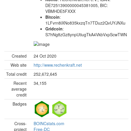
DE72513900000045381005, BIC:
VBMHDE5FXXX
Bitcoin
:
1LFvrn8iXNo835kxzqTn7TDuz2QvUYJNXu
Gridcoin
:
S7hNg8zGz8ynpUtiugTkA4VkbVxpScwTWN
Created
24 Oct 2020
Web site
http://www.rechenkraft.net
Total credit
252,672,645
Recent
34,155
average
credit
Badges
Cross-
BOINCstats.com
project
Free-DC