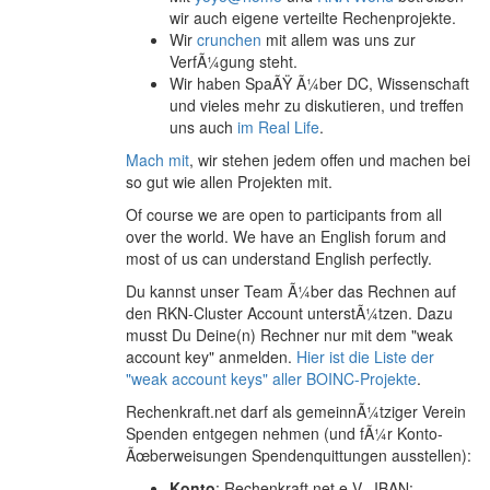
wir auch eigene verteilte Rechenprojekte.
Wir
crunchen
mit allem was uns zur
VerfÃ¼gung steht.
Wir haben SpaÃŸ Ã¼ber DC, Wissenschaft
und vieles mehr zu diskutieren, und treffen
uns auch
im Real Life
.
Mach mit
, wir stehen jedem offen und machen bei
so gut wie allen Projekten mit.
Of course we are open to participants from all
over the world. We have an English forum and
most of us can understand English perfectly.
Du kannst unser Team Ã¼ber das Rechnen auf
den RKN-Cluster Account unterstÃ¼tzen. Dazu
musst Du Deine(n) Rechner nur mit dem "weak
account key" anmelden.
Hier ist die Liste der
"weak account keys" aller BOINC-Projekte
.
Rechenkraft.net darf als gemeinnÃ¼tziger Verein
Spenden entgegen nehmen (und fÃ¼r Konto-
Ãœberweisungen Spendenquittungen ausstellen):
Konto
: Rechenkraft.net e.V., IBAN: