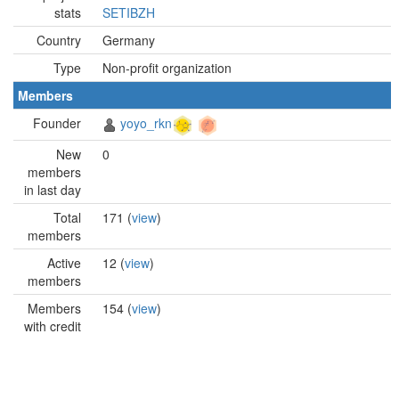
stats
SETIBZH
Country
Germany
Type
Non-profit organization
Members
Founder
yoyo_rkn
New
0
members
in last day
Total
171 (
view
)
members
Active
12 (
view
)
members
Members
154 (
view
)
with credit